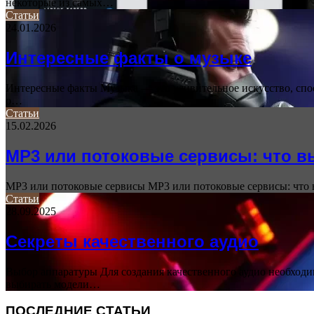
некоторые из самых…
Статьи
24.01.2026
Интересные факты о музыке
Интересные факты Музыка — это удивительное искусство, спос
о…
Статьи
15.02.2026
MP3 или потоковые сервисы: что в
MP3 или потоковые сервисы MP3 или потоковые сервисы: что
Статьи
28.09.2025
Секреты качественного аудио
Выбор аппаратуры Для создания качественного аудио необходи
выбирать модели…
ПОСЛЕДНИЕ СТАТЬИ