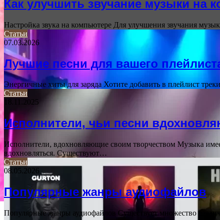
Как улучшить звучание музыки на 
Настройка звука на компьютере Для улучшения звучания музык
Статьи
07.03.2026
Лучшие песни для вашего плейлист
Энергичные хиты для заряда Хотите добавить в плейлист трек
Статьи
18.11.2025
Исполнители, чьи песни вдохновля
Исполнители, вдохновляющие своим творчеством Музыка имеет 
вдохновляться. Существуют…
Статьи
08.05.2026
Популярные жанры аудиофайлов
Популярные жанры аудиофайлов Существует множество различ