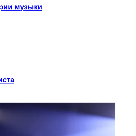
рии музыки
иста