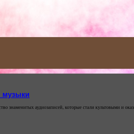
 музыки
о знаменитых аудиозаписей, которые стали культовыми и оказа