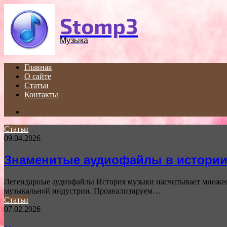
Menu
Stomp3
Музыка
Главная
О сайте
Статьи
Контакты
Search
for
Статьи
09.04.2026
Знаменитые аудиофайлы в истории
Легендарные аудиофайлы История музыки насчитывает множеств
музыкальной индустрии. Проанализируем…
Статьи
07.02.2026