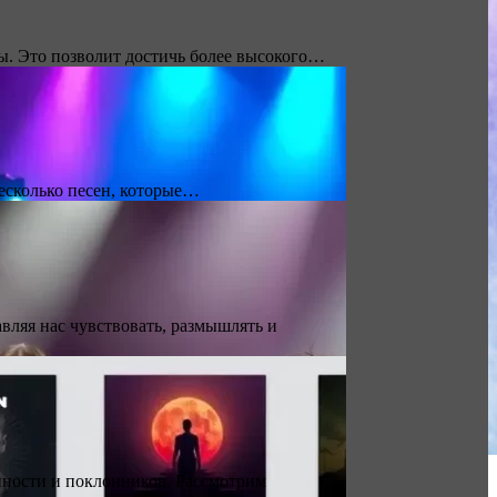
ы. Это позволит достичь более высокого…
несколько песен, которые…
вляя нас чувствовать, размышлять и
нности и поклонников. Рассмотрим