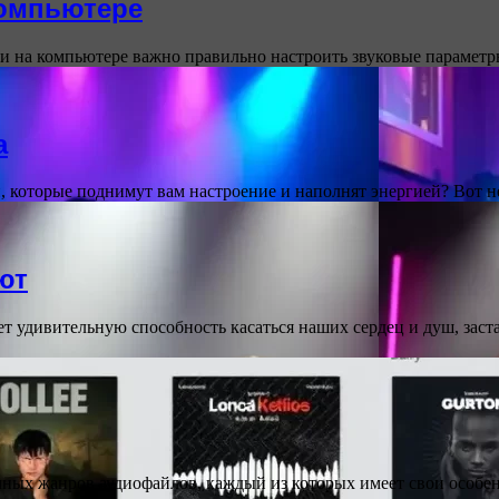
компьютере
и на компьютере важно правильно настроить звуковые параметр
а
и, которые поднимут вам настроение и наполнят энергией? Вот 
ют
удивительную способность касаться наших сердец и душ, заста
ных жанров аудиофайлов, каждый из которых имеет свои особе