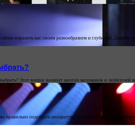
обное поразить нас своим разнообразием и глубиной. Давайте 
ыбрать?
 выбрать? Этот вопрос волнует многих меломанов и любителей
мо правильно подобрать аппаратуру. Наушники играют ключевую