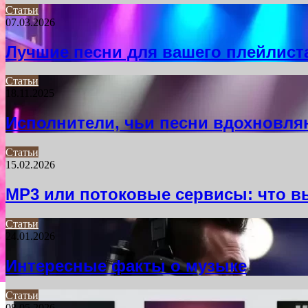
Статьи
07.03.2026
Лучшие песни для вашего плейлист
Статьи
18.11.2025
Исполнители, чьи песни вдохновля
Статьи
15.02.2026
MP3 или потоковые сервисы: что в
Статьи
24.01.2026
Интересные факты о музыке
Статьи
08.05.2026