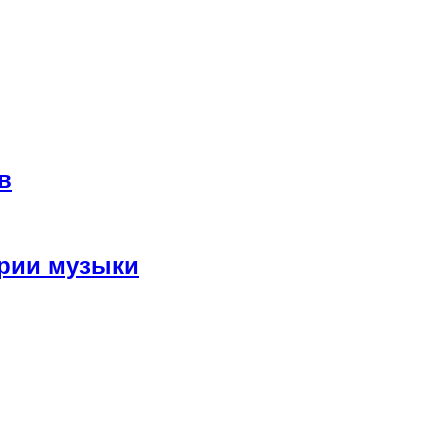
в
рии музыки