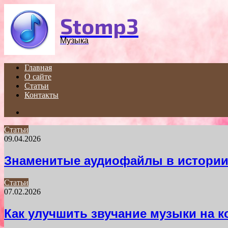
Menu
Stomp3
Музыка
Главная
О сайте
Статьи
Контакты
Search
for
Статьи
09.04.2026
Знаменитые аудиофайлы в истории
Статьи
07.02.2026
Как улучшить звучание музыки на 