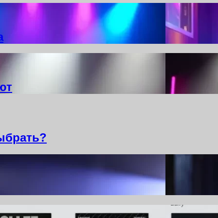
а
ют
ыбрать?